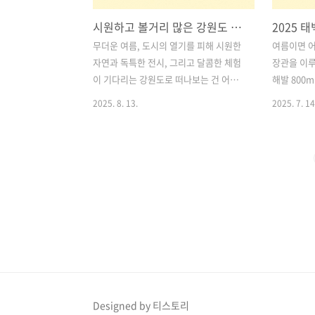
시원하고 볼거리 많은 강원도 핫플 3곳 추천! 삼척 환선굴, 속초 뮤지엄엑스, 속초 과자의 성 소개
무더운 여름, 도시의 열기를 피해 시원한
여름이면 
자연과 독특한 전시, 그리고 달콤한 체험
장관을 이루
이 기다리는 강원도로 떠나보는 건 어떨
해발 800
까요?이번 여행에서는 삼척과 속초를 중
산촌마을에서
2025. 8. 13.
2025. 7. 14
심으로 시원하고 볼거리 많은 강원도 핫
해바라기축
플레이스 3곳을 직접 다녀왔습니다.직접
의 발길을 
방문한 후기와 함께 운영시간, 입장료 등
구와우마을
상세한 정보를 함께 정리해드릴게요!가족
의 아름다움
여행, 친구와의 나들이, 연인과의 주말 데
처의 풍성한
이트 코스로도 강력 추천합니다. 목차1.
일치기부터 
삼척 환선굴 – 국내 최대 석회동굴에서 만
지로 손색이
나는 지하의 신비 2. 속초 뮤지엄엑스 –
2025 태
AI와 아트가 결합한 몰입형 미디어 체험
일정, 입장
3. 속초 과자의성 – 달콤한 상상력이 현실
천 여행지
이 되는 디저트 체험관 4. 총정리 – 강원
가족 단위 
도 핫플 3곳 한눈에 보기 1. 삼척 환선굴 –
도 즐겁게 
Designed by 티스토리