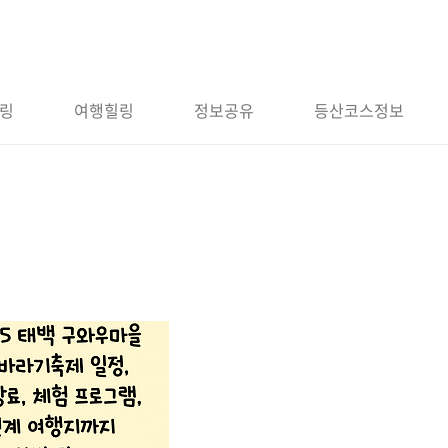
링
여행힐링
정보공유
등산코스정보