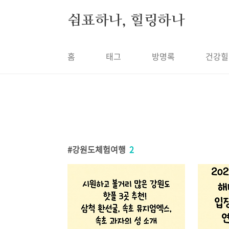
본문 바로가기
쉼표하나, 힐링하나
홈
태그
방명록
건강힐
강원도체험여행
2