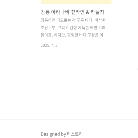
강릉 아라나비 짚라인 & 하늘자전거 체험 후기🚲 짜릿한 바다 위 담력 테스트 스팟 추천!
강릉하면 떠오르는 건 푸른 바다, 바삭한
초당두부, 그리고 감성 가득한 해변 카페
들이죠. 하지만, 평범한 바다 구경은 이제
그만!색다른 바다 체험, 그것도 스릴 넘치
2025. 7. 1.
는 짚라인과 하늘자전거를 한 번에 즐길
수 있는 강릉의 이색 액티비티 스팟을 찾
고 있다면?바로 이곳! 강릉 아라나비를 추
천드립니다.단순한 레저가 아닌, 바다 위
를 달리고 날아다니는 특별한 경험을 하
고 싶다면 지금 이 글을 꼭 끝까지 읽어보
세요.강릉 여행의 버킷리스트가 될 수밖
에 없는 아찔하고도 짜릿한 체험을 소개
합니다. 목차1. 위치 정보 및 기본 안내 2.
바다 위를 달리는 짜릿한 두 가지 액티비
티 3. 요금 정보 (2025년 기준) 4. 이용 전
꼭 알아두면 좋은 꿀팁 5. 인생샷 스팟으
Designed by 티스토리