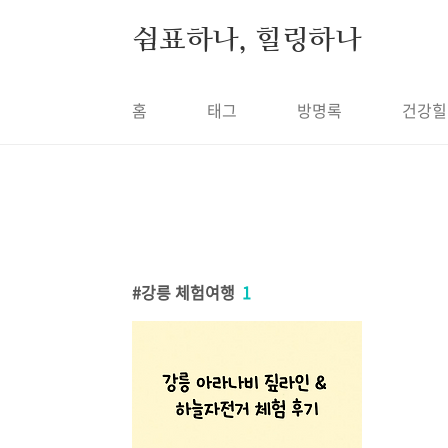
본문 바로가기
쉼표하나, 힐링하나
홈
태그
방명록
건강힐
강릉 체험여행
1