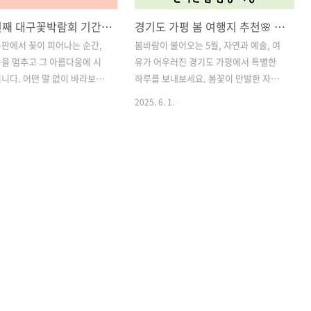
열여섯 번째 대구꽃박람회 기간, 장소, 입장료, 프로그램 총정리
경기도 가평 봄 여행지 추천🌸 자라섬 꽃페스타부터 호명호수 트레킹, 캠핑장, 음악역1939까지 완벽한 봄 감성 여행
판에서 꽃이 피어나는 순간,
봄바람이 불어오는 5월, 자연과 예술, 여
을 멈추고 그 아름다움에 시
유가 어우러진 경기도 가평에서 특별한
니다. 어떤 말 없이 바라보기
하루를 보내보세요. 봄꽃이 만발한 자라
음 한 켠이 따뜻해지는 경험, 바
섬, 산 위의 호수 호명호수, 가족과 연인에
2025. 6. 1.
한 순간이 다시 한 번 대구에서
게 인기 많은 자라섬 캠핑장, 그리고 감성
다가오는 2025년 6월 5일부
가득한 복합문화공간 음악역1939까지!
, 대구 엑스코(EXCO)에서는
단 하루로도 충분한 힐링 여행, 지금 바로
구꽃박람회가 개최됩니다. 단
출발해볼까요? 목차1. 봄이면 꽃으로 물
시를 넘어 꽃과 예술, 산업과 치
드는 섬, 자라섬 꽃페스타 (2025.05.24 ~
 사람과 사람을 잇는 플랫폼으
06.15) 2. 산 정상의 호수, 가평8경 호명
이번 박람회는 바쁜 일상에 지
호수 트레킹 3. 봄 피크닉의 최적지, 자라
두에게 꽃이 전하는 위로와 영
섬 캠핑장 4. 음악과 문화가 흐르는 공간,
니다. 목차1. 대구꽃박람회
음악역1939 가평 관광 및 맛집 추천 바로
요 2. 대구꽃박람회의 핵심 콘텐
가기1. 봄이면 꽃으로 물드는 섬, 자라섬
대구꽃박람회 왜 가야 할까? –
꽃페스타 (2025.05.24 ~ 06.15)대자연
이유 5가지! 4. 방문 전 체크
속 대형 야외 꽃정원 축제자라섬 꽃페스