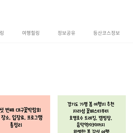
링
여행힐링
정보공유
등산코스정보