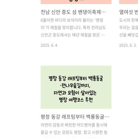
전남 신안 증도 섬 밴댕이축제일정, 체험, 먹거리 총정리
6월이면 바다의 보석이라 불리는 ‘밴댕
도시의 한복
이’가 제철을 맞이합니다. 특히 전라남도
우리는 걸음
신안군 증도에서는 매년 제철을 맞은 밴
선을 빼앗깁
댕이의 고소하고 담백한 맛을 제대로 즐
만 해도 마
2025. 6. 4.
2025. 6. 3.
길 수 있는 **‘섬 밴댕이 축제’**가 열리는
로 그 특별
데요. 2024년에도 어김없이 여름의 시작
시작됩니다.
을 알리는 이 특별한 미식 축제가 6월 7일
터 8일까지
부터 8일까지 이틀간 신안 증도에서 개최
제16회 대
됩니다.올해로 15회를 맞이한 증도 밴댕
순한 꽃 전
이 축제는 단순한 지역 먹거리 행사를 넘
유, 그리고
어서, 아름다운 자연과 다양한 체험 활동,
로 진화한 
그리고 전통 해양 문화를 한껏 느낄 수 있
친 우리 모
는 가족형 체험 축제로 성장하고 있습니
감을 선물합
평창 동강 래프팅부터 백룡동굴·전나무숲길까지, 자연과 모험이 살아있는 평창 여행코스 추천
다.이번 포스팅에서는 2025 섬 밴댕이 축
2025 개
제 일정, 장소, 체험 프로그램, 먹거리, 가
츠는? 3. 
자연의 감동과 짜릿한 어드벤처를 동시에
는 방법 등 꼭 알아야 할 정보를 총정리해
이렇게 좋은 
즐길 수 있는 강원도 평창. 맑고 시원한 동